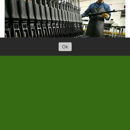
Ok
El entramado que militariza
Canarias: clústeres
empresariales, ARQUIMEA y la
élite pro-OTAN tras la
Fundación Ferrer-Dalmau
LA BAJA DEL SECRETO
30/03/2026
José Manuel Rivero Abogado-analista
político