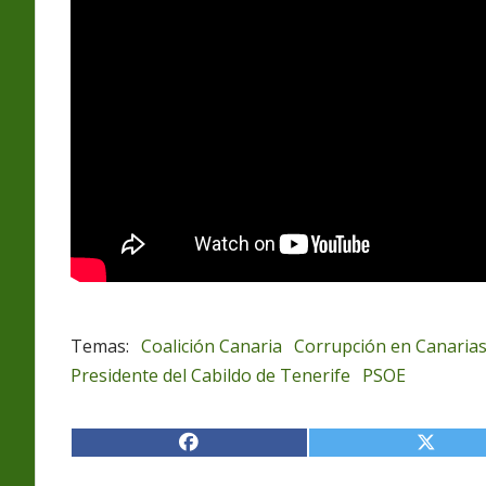
Coalición Canaria
Corrupción en Canaria
Presidente del Cabildo de Tenerife
PSOE