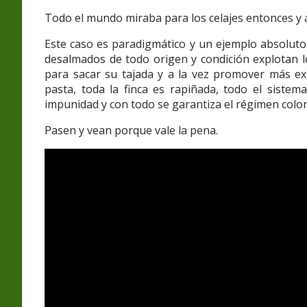
Todo el mundo miraba para los celajes entonces y 
Este caso es paradigmático y un ejemplo absoluto
desalmados de todo origen y condición explotan lo
para sacar su tajada y a la vez promover más extr
pasta, toda la finca es rapiñada, todo el siste
impunidad y con todo se garantiza el régimen coloni
Pasen y vean porque vale la pena.