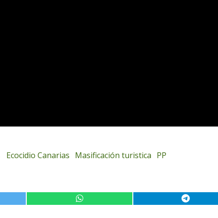
s
Ecocidio Canarias
Masificación turistica
PP