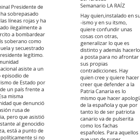
Semanario LA RAÍZ
minal Presidente de
ha sobrepasado
Hay quien,instalado en s
las líneas rojas y ha
-ismo y en su itsmo,
ado ilegalmente a
quiere confundir unas
ército a bombardear
cosas con otras,
ís soberano como
generalizar lo que es
uela y secuestrado
distinto y además hacerlo
residente legítimo.
a posta para no afrontar
munidad
sus propias
acional asiste a un
contradicciones. Hay
 episodio de
quien cree y quiere hacer
rismo de Estado por
creer que defender a la
de un país frente a
Patria Canaria es lo
 Esa misma
mismo que hacer apologí
idad que denunció
de la española y que por
asión rusa de
tanto lo de ser patriota
a, pero que asistió
canario va de pulserita
stante al genocidio
como los fachas
za, está a punto de
españoles. Para aquellos
 políticamente si no
que van de super