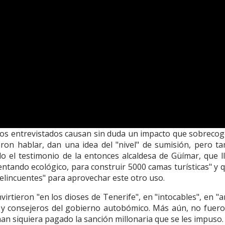
e los entrevistados causan sin duda un impacto que sobrecog
eron hablar, dan una idea del "nivel" de sumisión, pero t
ielo el testimonio de la entonces alcaldesa de Güímar, que l
tentando ecológico, para construir 5000 camas turísticas" y 
delincuentes" para aprovechar este otro uso.
virtieron "en los dioses de Tenerife", en "intocables", en "
o y consejeros del gobierno autobómico. Más aún, no fuero
han siquiera pagado la sanción millonaria que se les impuso.