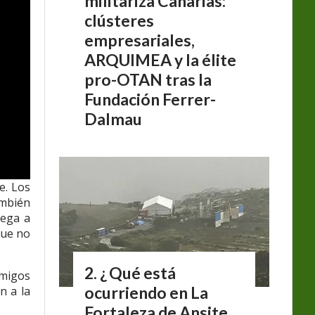
militariza Canarias:
clústeres
empresariales,
ARQUIMEA y la élite
pro-OTAN tras la
Fundación Ferrer-
Dalmau
e. Los
ambién
lega a
que no
¿ Qué está
amigos
ocurriendo en La
n a la
Fortaleza de Ansite,