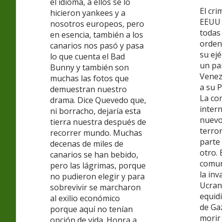
el idioma, a ellos se lo
El cri
hicieron yankees y a
EEUU 
nosotros europeos, pero
todas 
en esencia, también a los
orden
canarios nos pasó y pasa
su ej
lo que cuenta el Bad
un pa
Bunny y también son
Venez
muchas las fotos que
a su P
demuestran nuestro
La co
drama. Dice Quevedo que,
intern
ni borracho, dejaría esta
nuevo
tierra nuestra después de
terro
recorrer mundo. Muchas
parte 
decenas de miles de
otro.
canarios se han bebido,
comun
pero las lágrimas, porque
la inv
no pudieron elegir y para
Ucrani
sobrevivir se marcharon
equidi
al exilio económico
de Ga
porque aquí no tenían
morir
opción de vida. Honra a