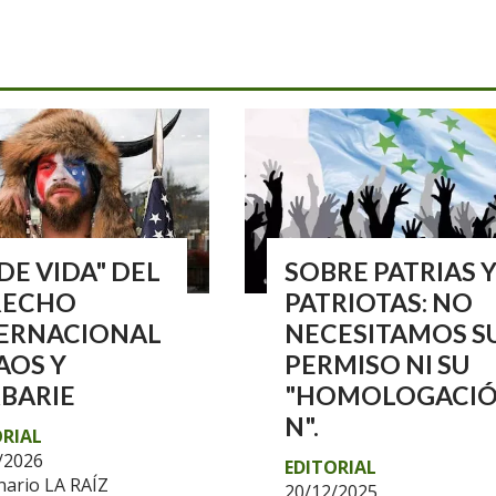
 DE VIDA" DEL
SOBRE PATRIAS 
RECHO
PATRIOTAS: NO
ERNACIONAL
NECESITAMOS S
AOS Y
PERMISO NI SU
BARIE
"HOMOLOGACI
N".
ORIAL
/2026
EDITORIAL
ario LA RAÍZ
20/12/2025