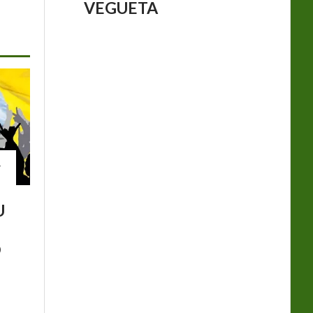
VEGUETA
Y
U
Ó