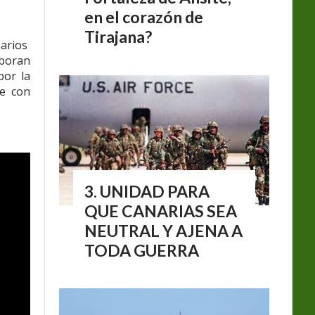
en el corazón de
Tirajana?
sarios
aboran
por la
ve con
UNIDAD PARA
QUE CANARIAS SEA
NEUTRAL Y AJENA A
TODA GUERRA