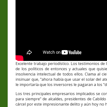
Excelente trabajo periodístico. Los testimonios d
de los políticos de entonces y actuales que quisi
insolvencia intelectual de todos ellos. Clama al c
insinuar que, "ahora había que usar el solar del a
le importaría que los inversores le pagaran a los "
Los tres principales empresarios implicados se con
para siempre" de alcaldes, presidentes de Cabild
cárcel por este impresionante delito y aún hoy no 