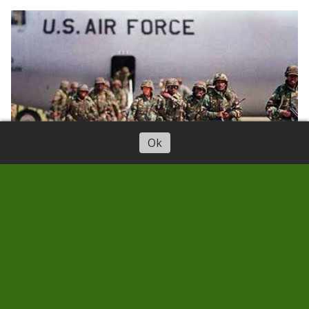
Ok
UNIDAD PARA QUE CANARIAS
SEA NEUTRAL Y AJENA A TODA
GUERRA
05/04/2026
Semanario LA RAÍZ
Decenas de organizaciones canarias se
adhieren y manifiestan en favor de la Paz,
contra la guerra y el uso de Canarias como
plataforma de agresión. La Raíz se suma al