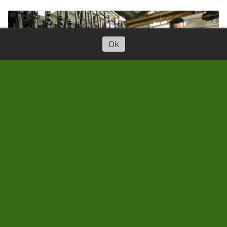
Ok
El entramado que militariza
Canarias: clústeres
empresariales, ARQUIMEA y la
élite pro-OTAN tras la
Fundación Ferrer-Dalmau
LA BAJA DEL SECRETO
30/03/2026
José Manuel Rivero Abogado-analista