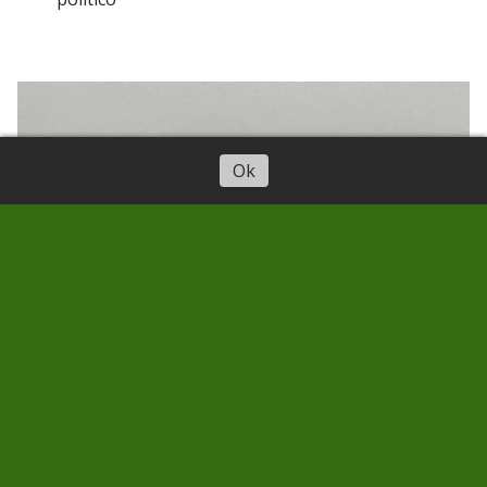
Ok
¿ Qué está ocurriendo en La
Fortaleza de Ansite, en el
corazón de Tirajana?
EN LEGÍTIMA DEFENSA
01/04/2026
Javier Marrero