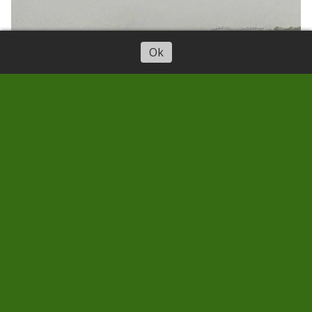
Ok
¿ Qué está ocurriendo en La
Fortaleza de Ansite, en el
corazón de Tirajana?
EN LEGÍTIMA DEFENSA
01/04/2026
Javier Marrero